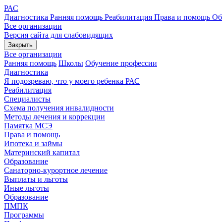
РАС
Диагностика
Ранняя помощь
Реабилитация
Права и помощь
Об
Все организации
Версия сайта для слабовидящих
Закрыть
Все организации
Ранняя помощь
Школы
Обучение профессии
Диагностика
Я подозреваю, что у моего ребенка РАС
Реабилитация
Специалисты
Схема получения инвалидности
Методы лечения и коррекции
Памятка МСЭ
Права и помощь
Ипотека и займы
Материнский капитал
Образование
Санаторно-курортное лечение
Выплаты и льготы
Иные льготы
Образование
ПМПК
Программы