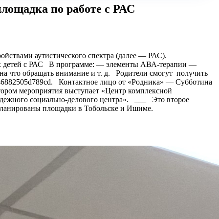
площадка по работе с РАС
ройствами аутистического спектра (далее — РАС).
х детей с РАС В программе: — элементы АВА-терапии —
а что обращать внимание и т. д. Родители смогут получить
0d046882505d789cd. Контактное лицо от «Родника» — Субботина
затором мероприятия выступает «Центр комплексной
дежного социально-делового центра». ___ Это второе
апланированы площадки в Тобольске и Ишиме.