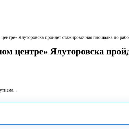
м центре» Ялуторовска пройдет стажировочная площадка по рабо
жном центре» Ялуторовска про
тизма...