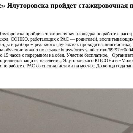
е» Ялуторовска пройдет стажировочная 
Ялуторовска пройдет стажировочная площадка по работе с расст
, школ, СОНКО, работающих с РАС — родителей, воспитывающи
ы и разбором реального случая: как проводится диагностика, н
а обучение можно по ссылке https://forms.yandex.ru/u/69f97ec
я до 15 часов с перерывом на обед. Участие бесплатное. Органи
социальной защиты населения, Ялуторовского КЦСОНа и «Моло
 по работе с РАС со специалистами на местах. До конца года з