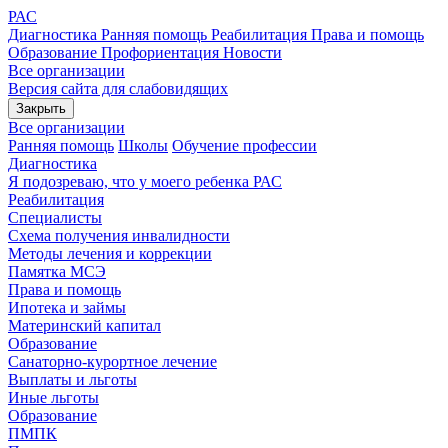
РАС
Диагностика
Ранняя помощь
Реабилитация
Права и помощь
Образование
Профориентация
Новости
Все организации
Версия сайта для слабовидящих
Закрыть
Все организации
Ранняя помощь
Школы
Обучение профессии
Диагностика
Я подозреваю, что у моего ребенка РАС
Реабилитация
Специалисты
Схема получения инвалидности
Методы лечения и коррекции
Памятка МСЭ
Права и помощь
Ипотека и займы
Материнский капитал
Образование
Санаторно-курортное лечение
Выплаты и льготы
Иные льготы
Образование
ПМПК