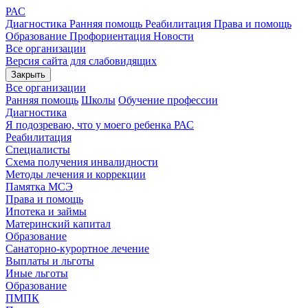
РАС
Диагностика
Ранняя помощь
Реабилитация
Права и помощь
Образование
Профориентация
Новости
Все организации
Версия сайта для слабовидящих
Закрыть
Все организации
Ранняя помощь
Школы
Обучение профессии
Диагностика
Я подозреваю, что у моего ребенка РАС
Реабилитация
Специалисты
Схема получения инвалидности
Методы лечения и коррекции
Памятка МСЭ
Права и помощь
Ипотека и займы
Материнский капитал
Образование
Санаторно-курортное лечение
Выплаты и льготы
Иные льготы
Образование
ПМПК