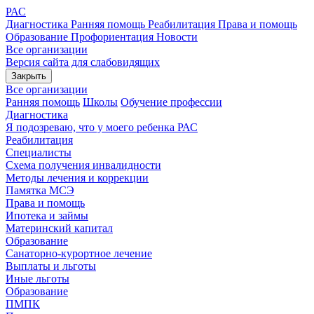
РАС
Диагностика
Ранняя помощь
Реабилитация
Права и помощь
Образование
Профориентация
Новости
Все организации
Версия сайта для слабовидящих
Закрыть
Все организации
Ранняя помощь
Школы
Обучение профессии
Диагностика
Я подозреваю, что у моего ребенка РАС
Реабилитация
Специалисты
Схема получения инвалидности
Методы лечения и коррекции
Памятка МСЭ
Права и помощь
Ипотека и займы
Материнский капитал
Образование
Санаторно-курортное лечение
Выплаты и льготы
Иные льготы
Образование
ПМПК